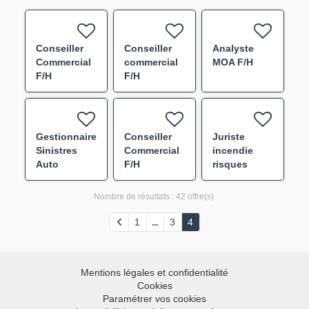
Conseiller
Conseiller
Analyste
Commercial
commercial
MOA F/H
F/H
F/H
Gestionnaire
Conseiller
Juriste
Sinistres
Commercial
incendie
Auto
F/H
risques
Corporel F/H
divers F/H
Nombre de résultats :
42 offre(s)
1
3
4
Mentions légales et confidentialité
Cookies
Paramétrer vos cookies