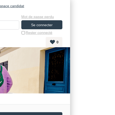
space candidat
Mot de passe perdu
Rester connecté
0