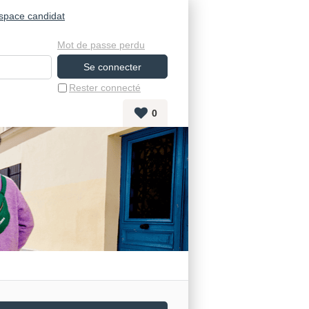
space candidat
Mot de passe perdu
Rester connecté
0