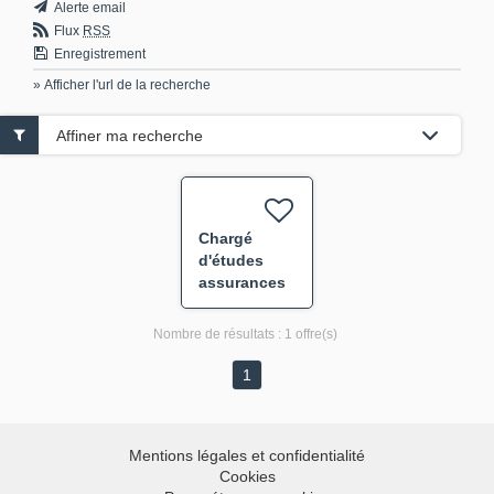
Alerte email
Flux
RSS
Enregistrement
» Afficher l'url de la recherche
Affiner ma recherche
Chargé
d'études
assurances
ACE -
Tarification
Nombre de résultats :
1 offre(s)
F/H
1
Mentions légales et confidentialité
Cookies