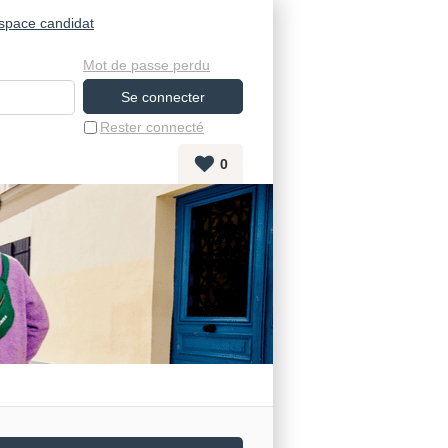
space candidat
Mot de passe perdu
Rester connecté
0