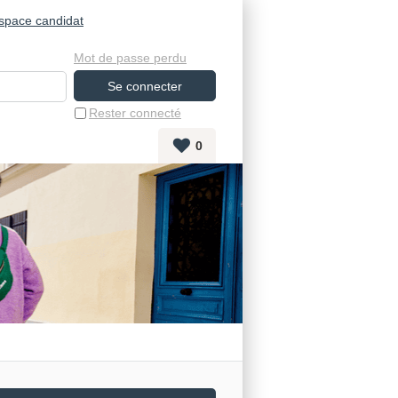
space candidat
Mot de passe perdu
Rester connecté
0