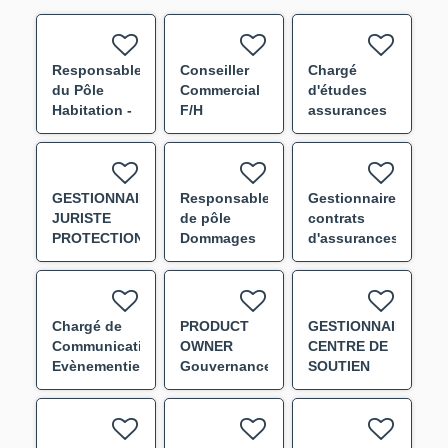
Responsable
Conseiller
Chargé
du Pôle
Commercial
d'études
Habitation -
F/H
assurances
Pôle
ACE -
Réseaux des
Tarification
Prestataires
F/H
F/H
GESTIONNAIRE
Responsable
Gestionnaire
JURISTE
de pôle
contrats
PROTECTION
Dommages
d'assurances
JURIDIQUE
aux Biens
F/H
PROFESSIONNELLE
F/H
F/H
Chargé de
PRODUCT
GESTIONNAIRE
Communication
OWNER
CENTRE DE
Evènementielle
Gouvernance
SOUTIEN
en
DATA/IA F/H
F/H
Alternance
F/H