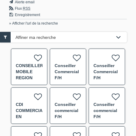
Alerte email
Flux
RSS
Enregistrement
» Afficher l'url de la recherche
Affiner ma recherche
CONSEILLER
Conseiller
Conseiller
MOBILE
Commercial
Commercial
REGION
F/H
F/H
COEUR DE
FRANCE F/H
CDI
Conseiller
Conseiller
COMMERCIAL
commercial
commercial
EN
F/H
F/H
ASSURANCES
EN FACE A
FACE -