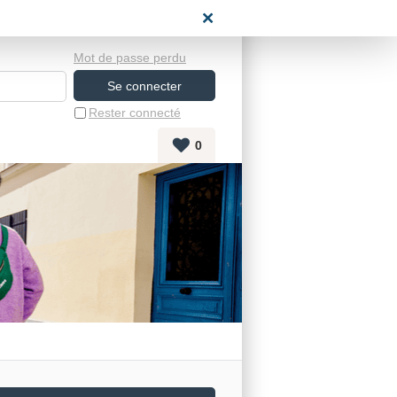
space candidat
Mot de passe perdu
Rester connecté
0