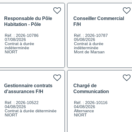
Responsable du Pôle
Conseiller Commercial
Habitation - Pôle
F/H
Réseaux des
Réf. : 2026-10786
Réf. : 2026-10787
Prestataires F/H
07/08/2026
05/08/2026
Contrat à durée
Contrat à durée
indéterminée
indéterminée
NIORT
Mont de Marsan
Gestionnaire contrats
Chargé de
d'assurances F/H
Communication
Evènementielle en
Réf. : 2026-10522
Réf. : 2026-10116
Alternance F/H
04/08/2026
04/08/2026
Contrat à durée déterminée
Alternance
NIORT
NIORT